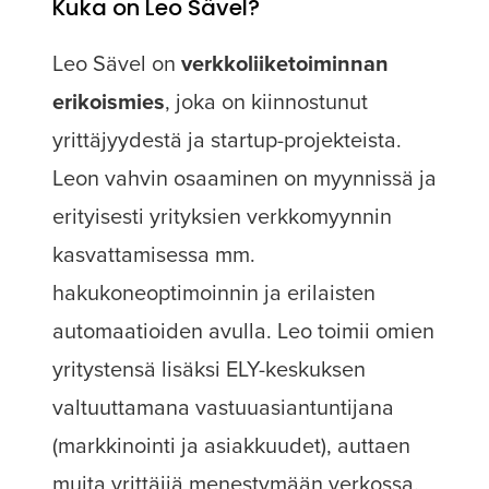
Kuka on Leo Sävel?
Leo Sävel on
verkkoliiketoiminnan
erikoismies
, joka on kiinnostunut
yrittäjyydestä ja startup-projekteista.
Leon vahvin osaaminen on myynnissä ja
erityisesti yrityksien verkkomyynnin
kasvattamisessa mm.
hakukoneoptimoinnin ja erilaisten
automaatioiden avulla. Leo toimii omien
yritystensä lisäksi ELY-keskuksen
valtuuttamana vastuuasiantuntijana
(markkinointi ja asiakkuudet), auttaen
muita yrittäjiä menestymään verkossa.