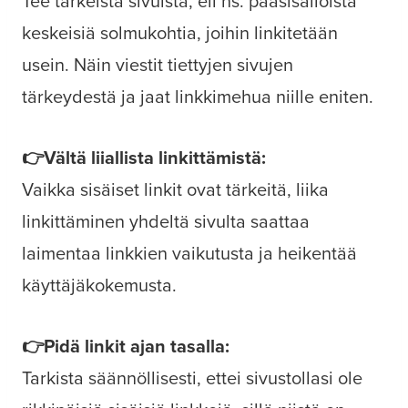
Tee tärkeistä sivuista, eli ns. pääsisällöistä
keskeisiä solmukohtia, joihin linkitetään
usein. Näin viestit tiettyjen sivujen
tärkeydestä ja jaat linkkimehua niille eniten.
👉Vältä liiallista linkittämistä:
Vaikka sisäiset linkit ovat tärkeitä, liika
linkittäminen yhdeltä sivulta saattaa
laimentaa linkkien vaikutusta ja heikentää
käyttäjäkokemusta.
👉Pidä linkit ajan tasalla:
Tarkista säännöllisesti, ettei sivustollasi ole