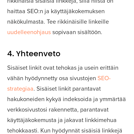
rikkinäisiä sisäisiä linkkejä, sillä niistä on
haittaa SEO:n ja käyttäjäkokemuksen
näkökulmasta. Tee rikkinäisille linkeille
uudelleenohjaus
sopivaan sisältöön.
4. Yhteenveto
Sisäiset linkit ovat tehokas ja usein erittäin
vähän hyödynnetty osa sivustojen
SEO-
strategiaa
. Sisäiset linkit parantavat
hakukoneiden kykyä indeksoida ja ymmärtää
verkkosivustosi rakennetta, parantavat
käyttäjäkokemusta ja jakavat linkkimehua
tehokkaasti. Kun hyödynnät sisäisiä linkkejä