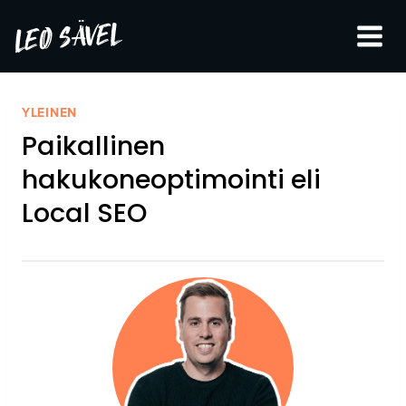
Siirry
sisältöön
YLEINEN
Paikallinen
hakukoneoptimointi eli
Local SEO