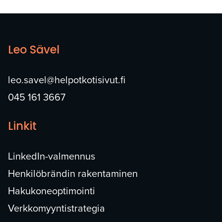
Leo Sävel
leo.savel@helpotkotisivut.fi
045 161 3667
Linkit
LinkedIn-valmennus
Henkilöbrändin rakentaminen
Hakukoneoptimointi
Verkkomyyntistrategia